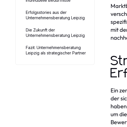
individuelle Bedürfnisse
Marktb
Erfolgsstories aus der
versch
Unternehmensberatung Leipzig
spezif
mit de
Die Zukunft der
Unternehmensberatung Leipzig
nachha
Fazit: Unternehmensberatung
Leipzig als strategischer Partner
St
Er
Ein ze
der si
haben.
um die
Bewert