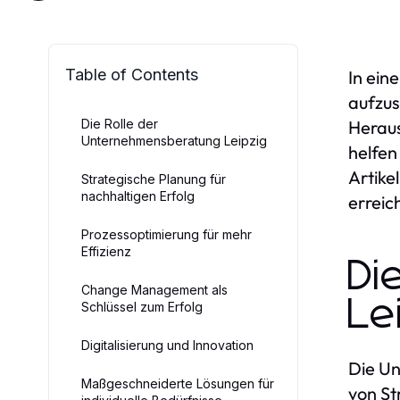
Table of Contents
In ein
aufzus
Die Rolle der
Heraus
Unternehmensberatung Leipzig
helfen
Artike
Strategische Planung für
nachhaltigen Erfolg
erreic
Prozessoptimierung für mehr
Effizienz
Di
Change Management als
Le
Schlüssel zum Erfolg
Digitalisierung und Innovation
Die Un
Maßgeschneiderte Lösungen für
von St