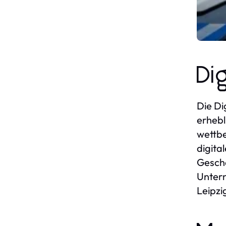
Di
Die Di
erhebl
wettbe
digita
Geschä
Untern
Leipzi