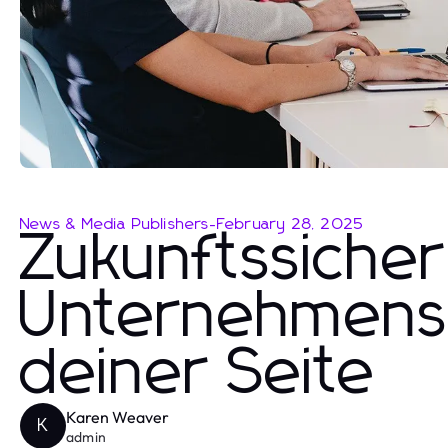
News & Media Publishers
-
February 28, 2025
Zukunftssicher
Unternehmensb
deiner Seite
Karen Weaver
K
admin