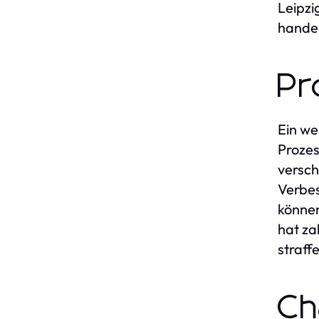
Leipzi
hande
Pr
Ein we
Prozes
versch
Verbes
können
hat za
straff
Ch