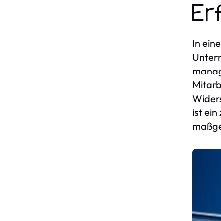
Er
In ein
Untern
manage
Mitarb
Widers
ist ei
maßgeb