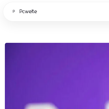
Pcwelte
P