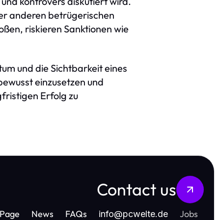
und kontrovers diskutiert wird.
der anderen betrügerischen
ßen, riskieren Sanktionen wie
um und die Sichtbarkeit eines
sbewusst einzusetzen und
fristigen Erfolg zu
Contact us
Page
News
FAQs
Jobs
info
@
pcwelte.de