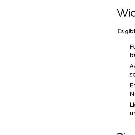
Wic
Es gib
Fu
b
Ä
s
E
N
Li
u