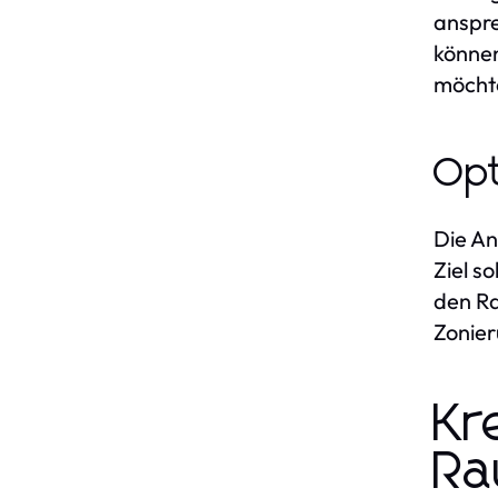
anspre
können
möchte
Opt
Die An
Ziel s
den Ra
Zonier
Kr
Ra