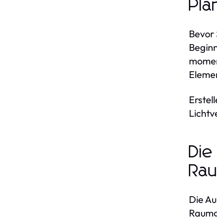
Pla
Bevor 
Beginn
moment
Elemen
Erstel
Lichtv
Die
Rau
Die Au
Raumge