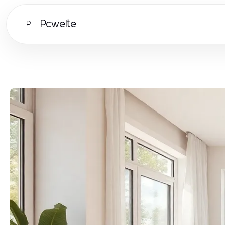
Pcwelte
P