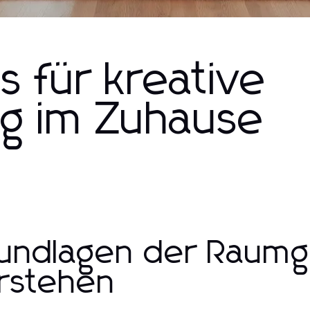
s für kreative
g im Zuhause
undlagen der Raumg
rstehen