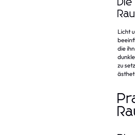
Die
Rau
Licht 
beeinf
die ih
dunkle
zu set
ästhet
Pr
Ra