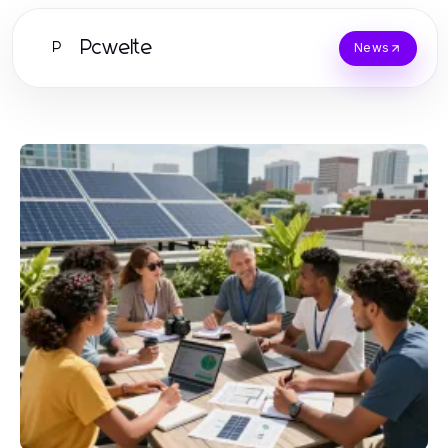
Pcwelte
P
News