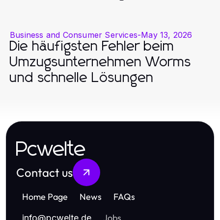
Business and Consumer Services
-
May 13, 2026
Die häufigsten Fehler beim
Umzugsunternehmen Worms
und schnelle Lösungen
Pcwelte
Contact us
Home Page
News
FAQs
Jobs
info
@
pcwelte.de