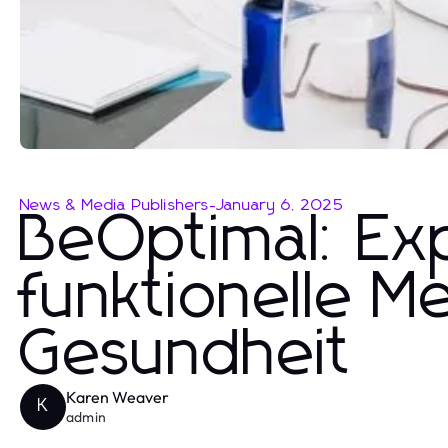
News & Media Publishers
-
January 6, 2025
BeOptimal: Ex
funktionelle M
Gesundheit
Karen Weaver
K
admin