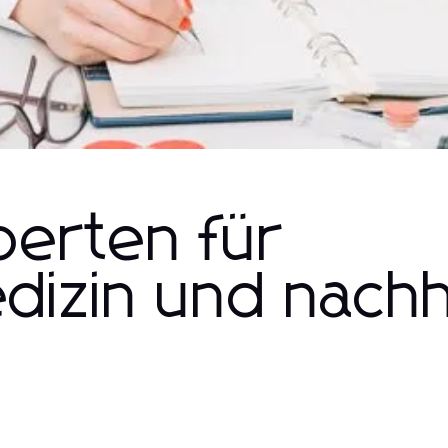
perten für
edizin und nachh