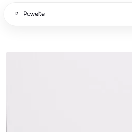
Pcwelte
P