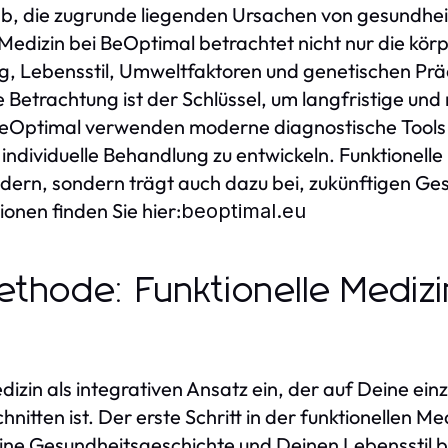
f ab, die zugrunde liegenden Ursachen von gesundhei
 Medizin bei BeOptimal betrachtet nicht nur die k
g, Lebensstil, Umweltfaktoren und genetischen Prä
 Betrachtung ist der Schlüssel, um langfristige und
BeOptimal verwenden moderne diagnostische Tools 
ndividuelle Behandlung zu entwickeln. Funktionelle M
dern, sondern trägt auch dazu bei, zukünftigen G
onen finden Sie hier:
beoptimal.eu
thode: Funktionelle Medizin
dizin als integrativen Ansatz ein, der auf Deine ein
tten ist. Der erste Schritt in der funktionellen Med
e Gesundheitsgeschichte und Deinen Lebensstil ber