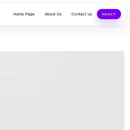
Home Page
About Us
Contact us
News